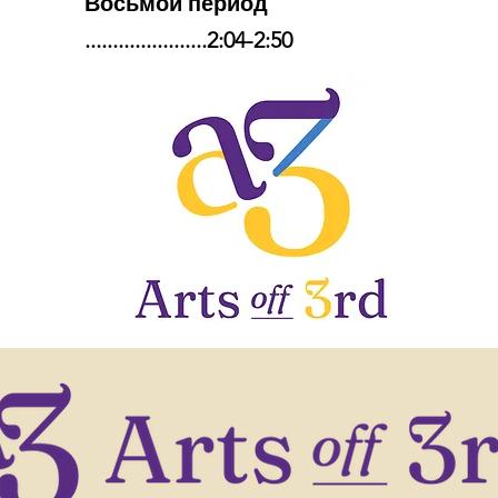
Восьмой период
......................2:04-2:50