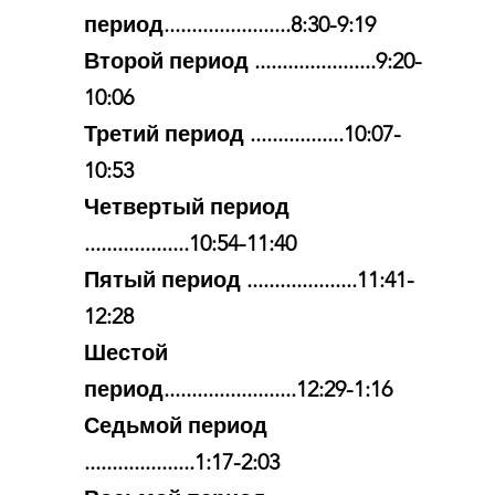
период.......................8:30-9:19
Второй период ......................9:20-
10:06
Третий период .................10:07-
10:53
Четвертый период
...................10:54-11:40
Пятый период ....................11:41-
12:28
Шестой
период........................12:29-1:16
Седьмой период
....................1:17-2:03