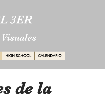
L 3ER
 Visuales
HIGH SCHOOL
CALENDARIO
s de la