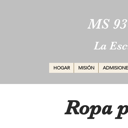
MS 93
La Esc
HOGAR
MISIÓN
ADMISIONE
Ropa p