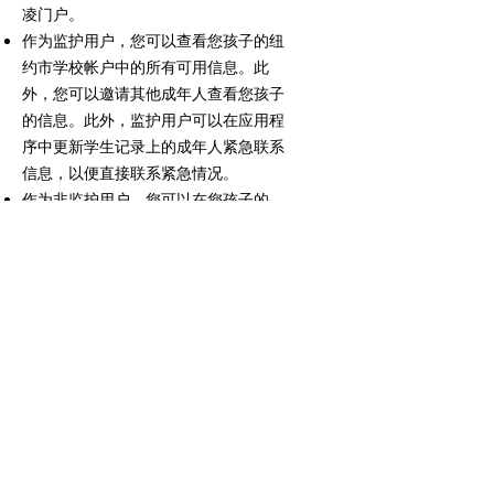
凌门户。
作为监护用户，您可以查看您孩子的纽
约市学校帐户中的所有可用信息。此
外，您可以邀请其他成年人查看您孩子
的信息。此外，监护用户可以在应用程
序中更新学生记录上的成年人紧急联系
信息，以便直接联系紧急情况。
作为非监护用户，您可以在您孩子的
NYC Schools 帐户中查看大部分信息。
在紧急情况下，非监管用户也可以在应
用程序中更新他们的手机号码。
作为附加用户，您可以查看孩子的监护
父母与您共享的信息。
在哪里可以找到有关 NYC
Schools Account 的帮助？
如果您需要帮助或对帐户导航有任何疑
问，请联系您孩子的学校或致电 311。
您还可以访问纽约市学校帐户网页