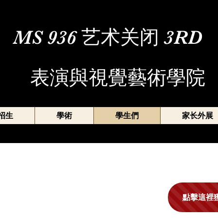
MS 936 艺术关闭 3RD
表演與視覺藝術學院
招生
學術
學生們
家长外展
點擊這裡獲